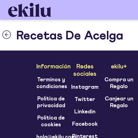
Recetas De Acelga
Información
Redes
ekilu+
sociales
Terminos y
Compra un
condiciones
Regalo
Instagram
Política de
Canjear un
Twitter
privacidad
Regalo
Linkedin
Política de
Facebook
cookies
Pinterest
hola@ekilu.com