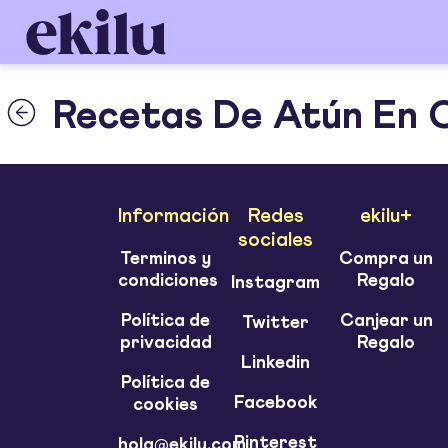
Recetas De Atún En 
Información
Redes
ekilu+
sociales
Terminos y
Compra un
condiciones
Regalo
Instagram
Política de
Canjear un
Twitter
privacidad
Regalo
Linkedin
Política de
Facebook
cookies
Pinterest
hola@ekilu.com