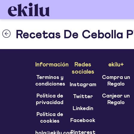
Recetas De Cebolla P
Información
Redes
ekilu+
sociales
Terminos y
Compra un
condiciones
Regalo
Instagram
Política de
Canjear un
Twitter
privacidad
Regalo
Linkedin
Política de
Facebook
cookies
Pinterest
hola@ekilu.com