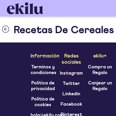
Recetas De Cereales
Información
Redes
ekilu+
sociales
Terminos y
Compra un
condiciones
Regalo
Instagram
Política de
Canjear un
Twitter
privacidad
Regalo
Linkedin
Política de
Facebook
cookies
Pinterest
hola@ekilu.com