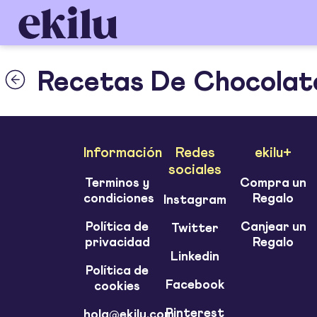
Recetas De Chocolat
Información
Redes
ekilu+
sociales
Terminos y
Compra un
condiciones
Regalo
Instagram
Política de
Canjear un
Twitter
privacidad
Regalo
Linkedin
Política de
Facebook
cookies
Pinterest
hola@ekilu.com