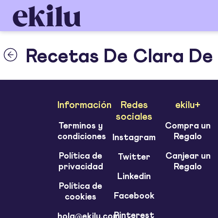
Recetas De Clara De
Información
Redes
ekilu+
sociales
Terminos y
Compra un
condiciones
Regalo
Instagram
Política de
Canjear un
Twitter
privacidad
Regalo
Linkedin
Política de
Facebook
cookies
Pinterest
hola@ekilu.com