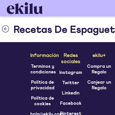
Recetas De Espaguet
Información
Redes
ekilu+
sociales
Terminos y
Compra un
condiciones
Regalo
Instagram
Política de
Canjear un
Twitter
privacidad
Regalo
Linkedin
Política de
Facebook
cookies
Pinterest
hola@ekilu.com