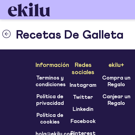
Recetas De Galleta
Información
Redes
ekilu+
sociales
Terminos y
Compra un
condiciones
Regalo
Instagram
Política de
Canjear un
Twitter
privacidad
Regalo
Linkedin
Política de
Facebook
cookies
Pinterest
hola@ekilu.com