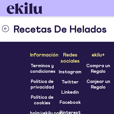
Recetas De Helados
Información
Redes
ekilu+
sociales
Terminos y
Compra un
condiciones
Regalo
Instagram
Política de
Canjear un
Twitter
privacidad
Regalo
Linkedin
Política de
Facebook
cookies
Pinterest
hola@ekilu.com