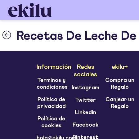
Recetas De Leche De
Información
Redes
ekilu+
sociales
Terminos y
Compra un
condiciones
Regalo
Instagram
Política de
Canjear un
Twitter
privacidad
Regalo
Linkedin
Política de
Facebook
cookies
Pinterest
hola@ekilu.com