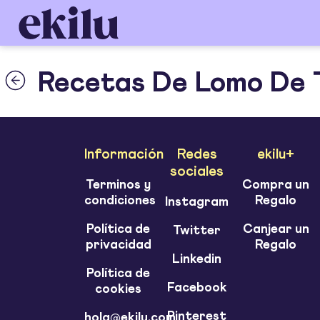
Recetas De Lomo De 
Información
Redes
ekilu+
sociales
Terminos y
Compra un
condiciones
Regalo
Instagram
Política de
Canjear un
Twitter
privacidad
Regalo
Linkedin
Política de
Facebook
cookies
Pinterest
hola@ekilu.com