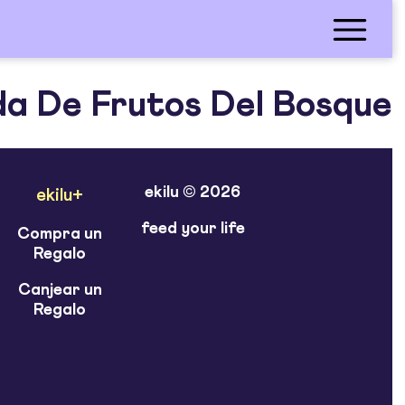
a De Frutos Del Bosque
ekilu © 2026
ekilu+
feed your life
Compra un
Regalo
Canjear un
Regalo