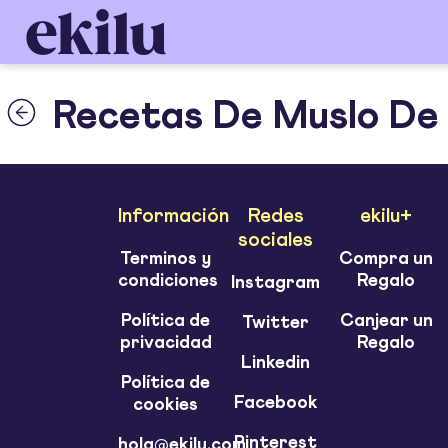
Recetas De Muslo De 
Información
Redes
ekilu+
sociales
Terminos y
Compra un
condiciones
Regalo
Instagram
Política de
Canjear un
Twitter
privacidad
Regalo
Linkedin
Política de
Facebook
cookies
Pinterest
hola@ekilu.com