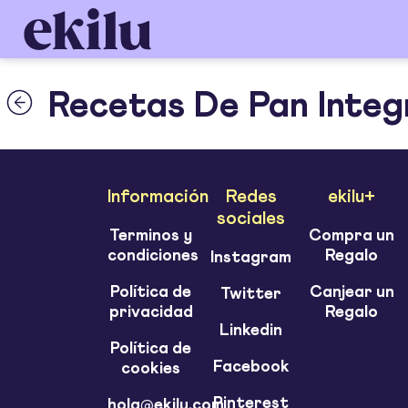
Recetas De Pan Integ
Información
Redes
ekilu+
sociales
Terminos y
Compra un
condiciones
Regalo
Instagram
Política de
Canjear un
Twitter
privacidad
Regalo
Linkedin
Política de
Facebook
cookies
Pinterest
hola@ekilu.com