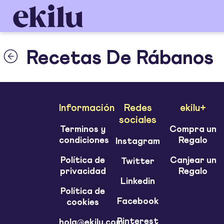
Recetas De Rábanos
Información
Redes
ekilu+
sociales
Terminos y
Compra un
condiciones
Regalo
Instagram
Política de
Canjear un
Twitter
privacidad
Regalo
Linkedin
Política de
Facebook
cookies
Pinterest
hola@ekilu.com