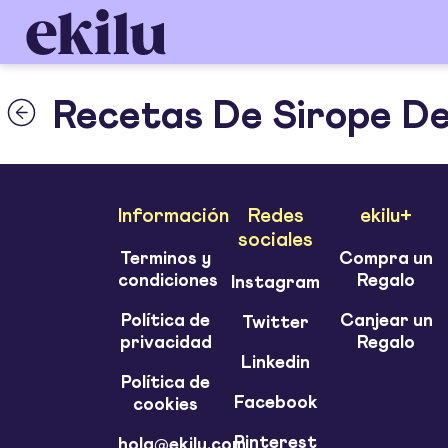
Recetas De Sirope D
Información
Redes
ekilu+
sociales
Terminos y
Compra un
condiciones
Regalo
Instagram
Política de
Canjear un
Twitter
privacidad
Regalo
Linkedin
Política de
Facebook
cookies
Pinterest
hola@ekilu.com