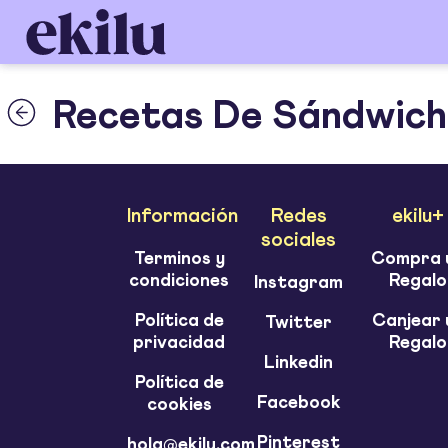
Recetas De Sándwiche
Información
Redes
ekilu+
sociales
Terminos y
Compra 
condiciones
Regalo
Instagram
Política de
Canjear 
Twitter
privacidad
Regalo
Linkedin
Política de
Facebook
cookies
Pinterest
hola@ekilu.com