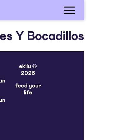
s Y Bocadillos
ekilu ©
2026
un
feed your
life
un