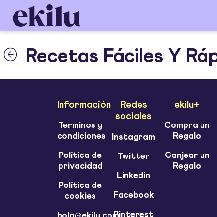
Recetas Fáciles Y Rá
Información
Redes
ekilu+
sociales
Terminos y
Compra un
condiciones
Regalo
Instagram
Política de
Canjear un
Twitter
privacidad
Regalo
Linkedin
Política de
Facebook
cookies
Pinterest
hola@ekilu.com